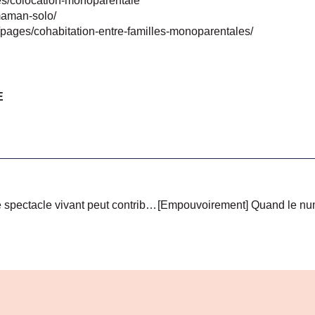
ides/colocation-monoparentale
maman-solo/
/pages/cohabitation-entre-familles-monoparentales/
E
[Empouvoirement] Quand le spectacle vivant peut contribuer à prévenir les violences faites aux enfants