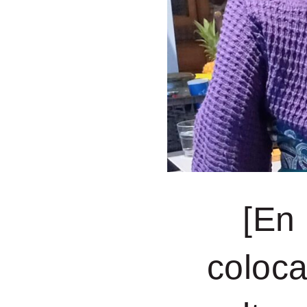
[En 
coloca