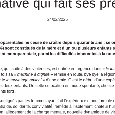
native qui fait ses p
24/02/2025
parentales ne cesse de croître depuis quarante ans ; selo
 %) sont constitués de la mère et d’un ou plusieurs enfants
ient monoparentale, parmi les difficultés inhérentes à la nouv
, qui, suite à des violences, est entrée en urgence dans
« le tu
 fois sa
« machine à dignité »
remise en route, bye bye la région
é le
« sauvetage amical »
d’une amie. C’est le début d’une expé
ses deux enfants. De cette colocation en mode spontané, choisi
ints forts.
soulignés par les femmes ayant fait l’expérience d’une formule 
traide, solidarité, convivialité, remède à l’isolement, chaleur hu
tion, allègement de la charge mentale, nouvelle dynamique de vie