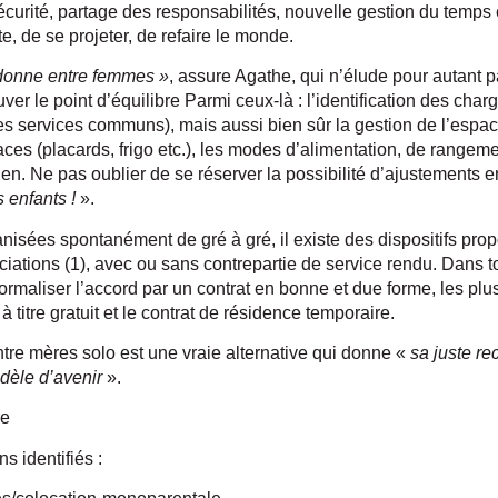
écurité, partage des responsabilités, nouvelle gestion du temps e
te, de se projeter, de refaire le monde.
 donne entre femmes »
, assure Agathe, qui n’élude pour autant pa
r le point d’équilibre Parmi ceux-là : l’identification des charges
es services communs), mais aussi bien sûr la gestion de l’espac
s (placards, frigo etc.), les modes d’alimentation, de rangeme
n. Ne pas oublier de se réserver la possibilité d’ajustements en
 enfants !
».
nisées spontanément de gré à gré, il existe des dispositifs pro
iations (1), avec ou sans contrepartie de service rendu. Dans to
aliser l’accord par un contrat en bonne et due forme, les plus 
titre gratuit et le contrat de résidence temporaire.
ntre mères solo est une vraie alternative qui donne «
sa juste r
odèle d’avenir
».
re
s identifiés :