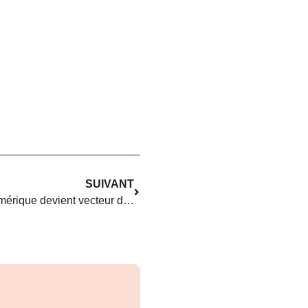
SUIVANT
[Empouvoirement] Quand le numérique devient vecteur d’émancipation