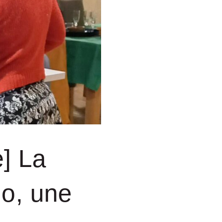
e] La
lo, une