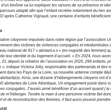
e d’un binôme va lui expliquer les raisons de sa présence et iden
 parcours adapté afin que l’enfant recréée notamment du lien 
. D’après Catherine Vignaud, une centaine d’enfants bénéficie
.
ns
tiative citoyenne impulsée dans notre région par l’association
Un
ement des victimes de violences conjugales et intrafamiliales a
seau national de 917 « abritant.e.s » (en majorité des femmes) qui
 de leur identité et du logement d’accueil.
« En 2024, nous avon
. Et, depuis la création de l’association en 2020, 296 enfants, p
e »,
indique Victoria Jolly, responsable des partenariats et des re
nt dans les Pays de la Loire, sa nouvelle antenne compte déj
britant(e)s. Ainsi, une dizaine d’hébergements citoyens ont d’or
50 abritantes de Loire‐Atlantique. Un engagement puisé dans s
s conjugales. J’aurais aimé bénéficier d’un accueil quand j’ai
é de m’héberger. Tendre la main à une personne victime fait donc
art et de reconstruction des femmes, il faut aussi pouvoir prendre
ural