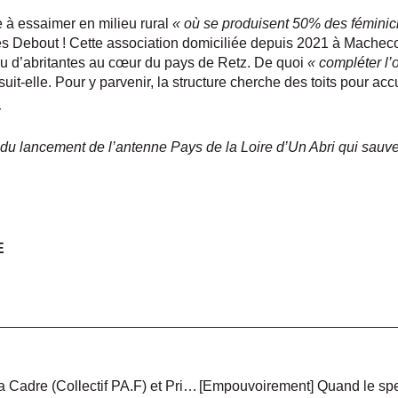
 à essaimer en milieu rural
« où se produisent 50% des féminic
s Debout ! Cette association domiciliée depuis 2021 à Machec
u d’abritantes au cœur du pays de Retz. De quoi
« compléter l’
uit-elle. Pour y parvenir, la structure cherche des toits pour acc
Y
du lancement de l’antenne Pays de la Loire d’Un Abri qui sauv
E
[La fameuse interview] Tania Cadre (Collectif PA.F) et Priscilla Zamord (Front de mères), “Association, collectif, syndicat : il est urgent de s’engager !”