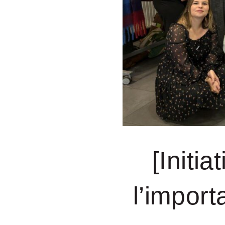
[Initi
l’import