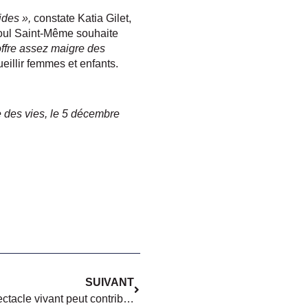
ides »,
constate Katia Gilet,
oul Saint-Même souhaite
offre assez maigre des
ueillir femmes et enfants.
e des vies, le 5 décembre
SUIVANT
[Empouvoirement] Quand le spectacle vivant peut contribuer à prévenir les violences faites aux enfants