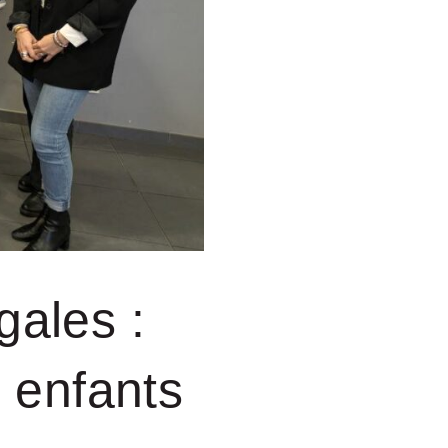
gales :
s enfants