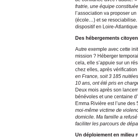
fratrie, une équipe constitué
l’association va proposer un
(école…) et se resociabilise
dispositif en Loire-Atlantique
Des hébergements citoye
Autre exemple avec cette ini
mission ? Héberger temporair
cela, elle s’appuie sur un ré
chez elles, après vérification
en France, soit 3 185 nuitées
10 ans, ont été pris en charg
Deux mois après son lanceme
bénévoles et une centaine d’a
Emma Rivière est l’une des 
moi‐même victime de violence
domicile. Ma famille a refus
faciliter les parcours de dép
Un déploiement en milieu r