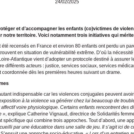
24/02/2025
 protéger et d’accompagner les enfants (co)victimes de viole
ur notre territoire. Voici notamment trois initiatives qui méri
 été recensés en France et environ 80 enfants ont perdu un par
rouvent en situation de vulnérabilité extrême. D’où la nécessité d
ire-Atlantique vient d’adopter un protocole destiné à assurer le
re différents acteurs : justice, services sociaux, services médica
et coordonnée dès les premières heures suivant un drame.
imes
tant indispensable car les violences conjugales peuvent avo
exposition à la violence va générer chez lui beaucoup de troubl
fectif voire physiologique. Certains enfants rencontrent des dif
e »
, explique Catherine Vignaud, directrice de Solidarités femm
pécifique qui combine trois approches. Tout d’abord, une app
cueilli par une éducatrice dans une salle de jeu. Il s’agit ici de 
S’ensuit une approche socio-éducative.
« Lors d’un entretien a