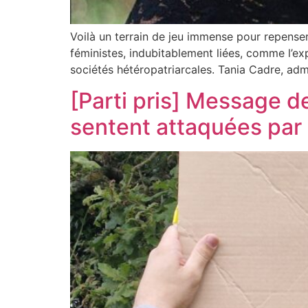
Voilà un terrain de jeu immense pour repenser no
féministes, indubitablement liées, comme l’exp
sociétés hétéropatriarcales. Tania Cadre, ad
[Parti pris] Message de
sentent attaquées par