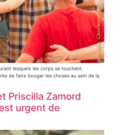
urant lesquels les corps se touchent.
te de faire bouger les choses au sein de la
t Priscilla Zamord
l est urgent de