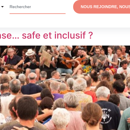
NOUS REJOINDRE, NOU
nse… safe et inclusif ?