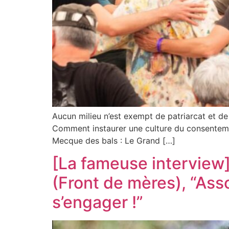
Aucun milieu n’est exempt de patriarcat et de 
Comment instaurer une culture du consentemen
Mecque des bals : Le Grand […]
[La fameuse interview] 
(Front de mères), “Assoc
s’engager !”