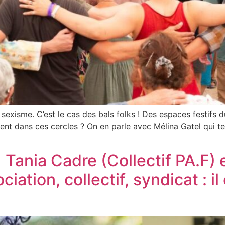
sexisme. C’est le cas des bals folks ! Des espaces festifs d
t dans ces cercles ? On en parle avec Mélina Gatel qui ten
Tania Cadre (Collectif PA.F) e
iation, collectif, syndicat : i