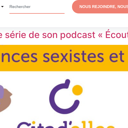
NOUS REJOINDRE, NOU
e série de son podcast « Écout