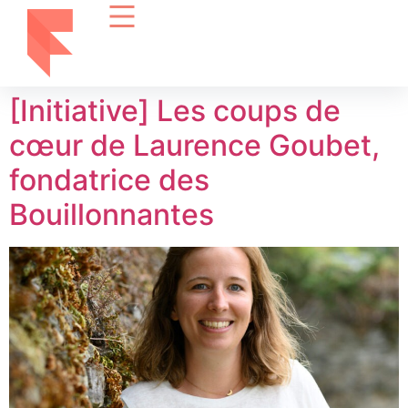
[Initiative] Les coups de
cœur de Laurence Goubet,
fondatrice des
Bouillonnantes