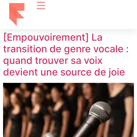
[Empouvoirement] La
transition de genre vocale :
quand trouver sa voix
devient une source de joie