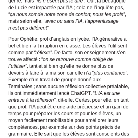
genre, mais “
ils n’osent pas le dire”.
Oui, la pédagogie
de Lucie est impactée par l’IA ; cela ne l’inquiète pas,
“
ça nous sort de notre zone de confort, nous les profs”
,
mais selon elle, “
avec ou sans l’IA, l’apprentissage
n’est pas différent”
.
Pour Ophélie, prof d’anglais en lycée, l’IA générative a
bel et bien fait irruption en classe. Les élèves l’utilisent
comme par
“réflexe”
. De facto, son enseignement s’en
trouve affecté : “
on se retrouve comme obligé de
l’utiliser”
, tant et si bien qu’elle ne donne plus de
devoirs à faire à la maison car elle n’a “
plus confiance”
.
Exemple d’un travail de groupe donné aux
Terminales ; sans aucune réflexion collective préalable,
ils ont immédiatement lancé ChatGPT. “
L’IA est une
entrave à la réflexion”
, dit-elle. Certes, pour elle, en tant
que prof, l’IA peut être une aide précieuse et un gain de
temps pour préparer les cours et pour les élèves, un
moyen facilement mobilisable pour améliorer leurs
compétences, par exemple sur des points précis de
grammaire. Elle sait que les élèves sont conscients des