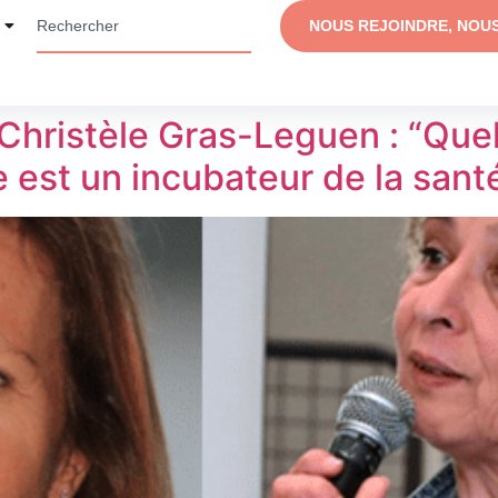
NOUS REJOINDRE, NOU
hristèle Gras-Leguen : “Quel
le est un incubateur de la sant