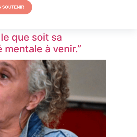
S SOUTENIR
le que soit sa
é mentale à venir.”