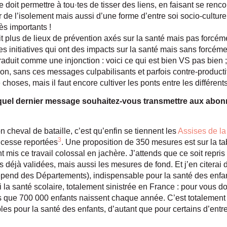
le doit permettre à tou·tes de tisser des liens, en faisant se ren
ir de l’isolement mais aussi d’une forme d’entre soi socio-culture
rès importants !
ait plus de lieux de prévention axés sur la santé mais pas forcéme
s initiatives qui ont des impacts sur la santé mais sans forcéme
raduit comme une injonction : voici ce qui est bien VS pas bien ; 
ion, sans ces messages culpabilisants et parfois contre-producti
choses, mais il faut encore cultiver les ponts entre les différents 
quel dernier message souhaitez-vous transmettre aux abonn
n cheval de bataille, c’est qu’enfin se tiennent les
Assises de la
3
 cesse reportées
. Une proposition de 350 mesures est sur la tab
 mis ce travail colossal en jachère. J’attends que ce soit repris 
 déjà validées, mais aussi les mesures de fond. Et j’en citerai d
 dépend des Départements), indispensable pour la santé des enfa
 la santé scolaire, totalement sinistrée en France : pour vous d
 que 700 000 enfants naissent chaque année. C’est totalement 
les pour la santé des enfants, d’autant que pour certains d’entre