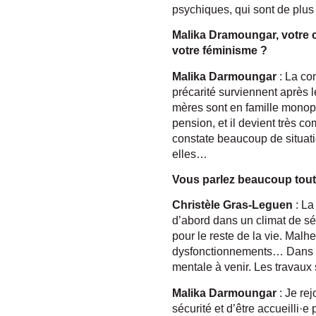
psychiques, qui sont de plus 
Malika Dramoungar, votre co
votre féminisme ?
Malika Darmoungar
: La co
précarité surviennent après 
mères sont en famille monop
pension, et il devient très c
constate beaucoup de situati
elles…
Vous parlez beaucoup toutes
Christèle Gras-Leguen
: La 
d’abord dans un climat de sé
pour le reste de la vie. Mal
dysfonctionnements… Dans tou
mentale à venir. Les travaux
Malika Darmoungar
: Je rej
sécurité et d’être accueilli·