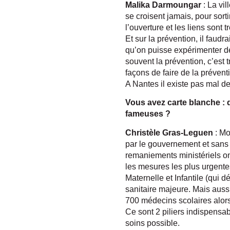
Malika Darmoungar
: La vil
se croisent jamais, pour sort
l’ouverture et les liens sont t
Et sur la prévention, il faudr
qu’on puisse expérimenter de
souvent la prévention, c’est t
façons de faire de la prévent
A Nantes il existe pas mal de 
Vous avez carte blanche : 
fameuses ?
Christèle Gras-Leguen
: Mo
par le gouvernement et sans
remaniements ministériels ont
les mesures les plus urgentes
Maternelle et Infantile (qui
sanitaire majeure. Mais aussi
700 médecins scolaires alors
Ce sont 2 piliers indispensab
soins possible.