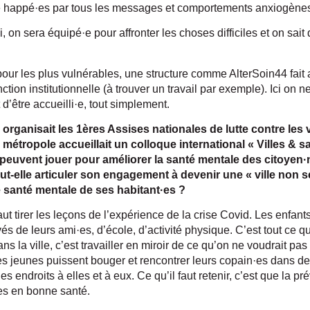
tre happé·es par tous les messages et comportements anxiogènes 
i, on sera équipé·e pour affronter les choses difficiles et on sait
pour les plus vulnérables, une structure comme AlterSoin44 fait 
ction institutionnelle (à trouver un travail par exemple). Ici on 
t d’être accueilli·e, tout simplement.
rganisait les 1ères Assises nationales de lutte contre les 
 métropole accueillait un colloque international « Villes & s
és peuvent jouer pour améliorer la santé mentale des citoyen
t-elle articuler son engagement à devenir une « ville non se
santé mentale de ses habitant·es ?
 faut tirer les leçons de l’expérience de la crise Covid. Les enfa
s de leurs ami·es, d’école, d’activité physique. C’est tout ce qu’
ns la ville, c’est travailler en miroir de ce qu’on ne voudrait pa
les jeunes puissent bouger et rencontrer leurs copain·es dans d
 des endroits à elles et à eux. Ce qu’il faut retenir, c’est que la p
es en bonne santé.