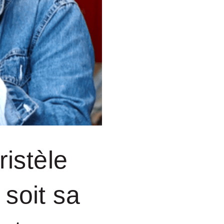
istèle
soit sa