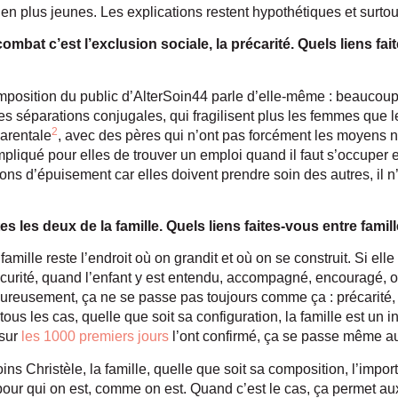
en plus jeunes. Les explications restent hypothétiques et surtout 
mbat c’est l’exclusion sociale, la précarité. Quels liens fa
mposition du public d’AlterSoin44 parle d’elle-même : beaucou
les séparations conjugales, qui fragilisent plus les femmes qu
2
arentale
, avec des pères qui n’ont pas forcément les moyens 
ompliqué pour elles de trouver un emploi quand il faut s’occuper
ons d’épuisement car elles doivent prendre soin des autres, il n
 les deux de la famille. Quels liens faites-vous entre famil
famille reste l’endroit où on grandit et où on se construit. Si elle
curité, quand l’enfant y est entendu, accompagné, encouragé, o
heureusement, ça ne se passe pas toujours comme ça : précarité,
s les cas, quelle que soit sa configuration, la famille est un i
 sur
les 1000 premiers jours
l’ont confirmé, ça se passe même au
oins Christèle, la famille, quelle que soit sa composition, l’import
e pour qui on est, comme on est. Quand c’est le cas, ça permet a