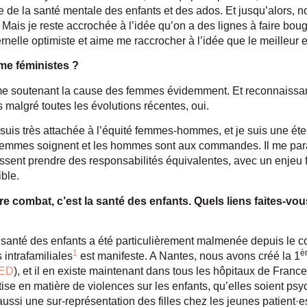
 de la santé mentale des enfants et des ados. Et jusqu’alors, no
 Mais je reste accrochée à l’idée qu’on a des lignes à faire boug
rnelle optimiste et aime me raccrocher à l’idée que le meilleur e
me féministes ?
 soutenant la cause des femmes évidemment. Et reconnaissant 
 malgré toutes les évolutions récentes, oui.
 suis très attachée à l’équité femmes-hommes, et je suis une éter
es femmes soignent et les hommes sont aux commandes. Il me pa
ssent prendre des responsabilités équivalentes, avec un enjeu f
ible.
e combat, c’est la santé des enfants. Quels liens faites-vou
 santé des enfants a été particulièrement malmenée depuis le cov
1
è
 intrafamiliales
est manifeste. A Nantes, nous avons créé la 1
ED
), et il en existe maintenant dans tous les hôpitaux de Fran
se en matière de violences sur les enfants, qu’elles soient ps
ssi une sur-représentation des filles chez les jeunes patient·es