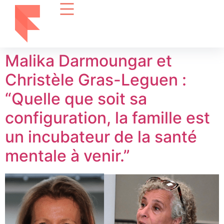
Malika Darmoungar et
Christèle Gras-Leguen :
“Quelle que soit sa
configuration, la famille est
un incubateur de la santé
mentale à venir.”