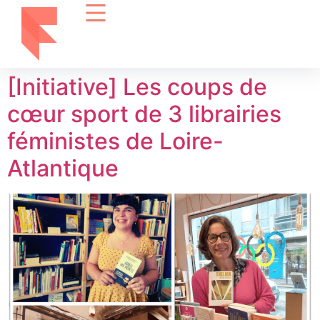
[Initiative] Les coups de
cœur sport de 3 librairies
féministes de Loire-
Atlantique