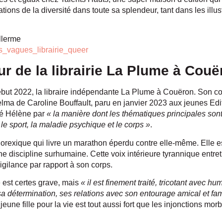
ations de la diversité dans toute sa splendeur, tant dans les illu
llerme
_vagues_librairie_queer
r de la librairie La Plume à Couë
ébut 2022, la libraire indépendante La Plume à Couëron. Son c
lma de Caroline Bouffault, paru en janvier 2023 aux jeunes Edi
lé Hélène par
« la manière dont les thématiques principales son
 le sport, la maladie psychique et le corps »
.
norexique qui livre un marathon éperdu contre elle-même. Elle e
ne discipline surhumaine. Cette voix intérieure tyrannique entre
igilance par rapport à son corps.
e est certes grave, mais
« il est finement traité, tricotant avec h
t sa détermination, ses relations avec son entourage amical et fa
 jeune fille pour la vie est tout aussi fort que les injonctions mor