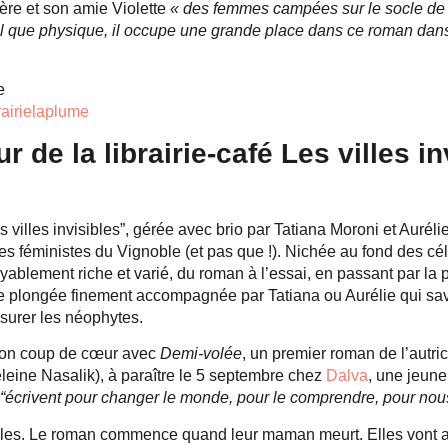
ère et son amie Violette
« des femmes campées sur le socle de la 
l que physique, il occupe une grande place dans ce roman dans l
e
rairielaplume
 de la librairie-café Les villes in
s villes invisibles”, gérée avec brio par Tatiana Moroni et Auréli
es féministes du Vignoble (et pas que !). Nichée au fond des cé
ablement riche et varié, du roman à l’essai, en passant par la po
 plongée finement accompagnée par Tatiana ou Aurélie qui sav
ssurer les néophytes.
 son coup de cœur avec
Demi-volée
, un premier roman de l’autr
eleine Nasalik), à paraître le 5 septembre chez
Dalva
, une jeune
“écrivent pour changer le monde, pour le comprendre, pour nous
 filles. Le roman commence quand leur maman meurt. Elles vont al