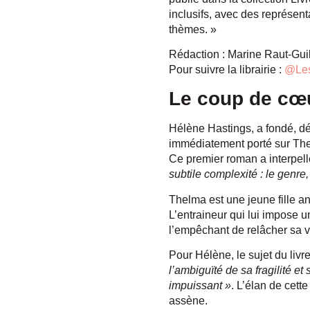
inclusifs, avec des représent
thèmes. »
Rédaction : Marine Raut-Gui
Pour suivre la librairie :
@Les
Le coup de cœu
Hélène Hastings, a fondé, d
immédiatement porté sur The
Ce premier roman a interpel
subtile complexité : le genre,
Thelma est une jeune fille a
L’entraineur qui lui impose u
l’empêchant de relâcher sa v
Pour Hélène, le sujet du livr
l’ambiguïté de sa fragilité e
impuissant »
. L’élan de cette
assène.