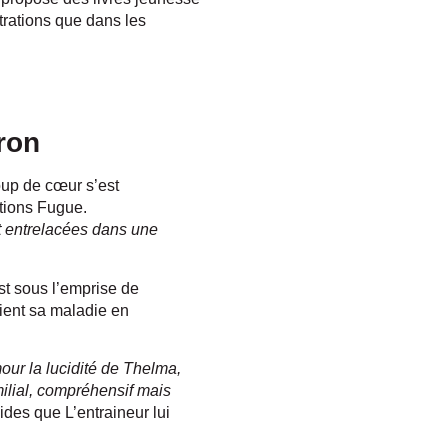
strations que dans les
ron
oup de cœur s’est
tions Fugue.
t entrelacées dans une
st sous l’emprise de
tient sa maladie en
umour la lucidité de Thelma,
milial, compréhensif mais
bides que L’entraineur lui