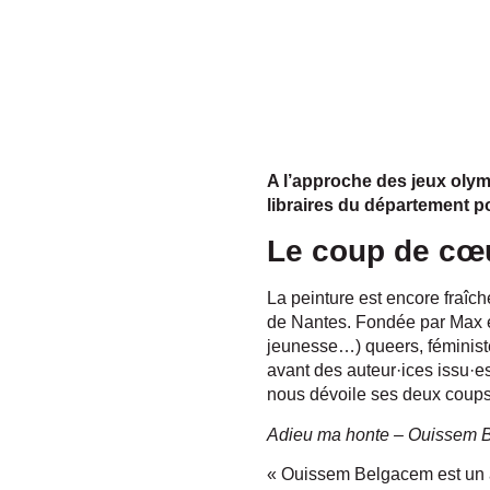
A l’approche des jeux olym
libraires du département p
Le coup de cœu
La peinture est encore fraîche
de Nantes. Fondée par Max et
jeunesse…) queers, féministe
avant des auteur·ices issu·e
nous dévoile ses deux coups d
Adieu ma honte – Ouissem B
« Ouissem Belgacem est un an