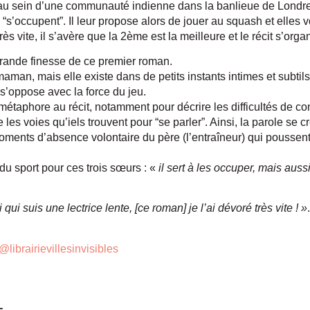
au sein d’une communauté indienne dans la banlieue de Londr
 “s’occupent”. Il leur propose alors de jouer au squash et elles vo
s vite, il s’avère que la 2ème est la meilleure et le récit s’organi
 grande finesse de ce premier roman.
 maman, mais elle existe dans de petits instants intimes et subtil
 s’oppose avec la force du jeu.
 métaphore au récit, notamment pour décrire les difficultés de c
 les voies qu’iels trouvent pour “se parler”. Ainsi, la parole se 
ments d’absence volontaire du père (l’entraîneur) qui poussent l
du sport pour ces trois sœurs : «
il sert à les occuper, mais aussi
.
 qui suis une lectrice lente, [ce roman] je l’ai dévoré très vite ! »
.
@librairievillesinvisibles