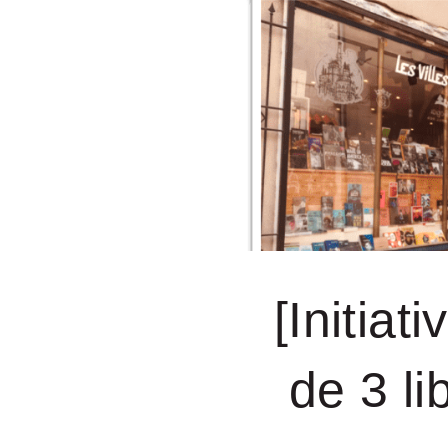
[Initia
de 3 li