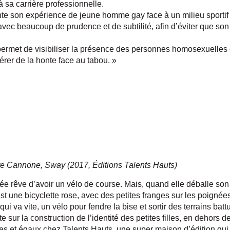
 sa carrière professionnelle.
nte son expérience de jeune homme gay face à un milieu sporti
, avec beaucoup de prudence et de subtilité, afin d’éviter que son
permet de visibiliser la présence des personnes homosexuelles d
rer de la honte face au tabou. »
ore Cannone, Sway (2017, Éditions Talents Hauts)
zée rêve d’avoir un vélo de course. Mais, quand elle déballe so
t une bicyclette rose, avec des petites franges sur les poignées. P
qui va vite, un vélo pour fendre la bise et sortir des terrains batt
te sur la construction de l’identité des petites filles, en dehors d
vres et égaux chez Talents Hauts, une super maison d’édition qu