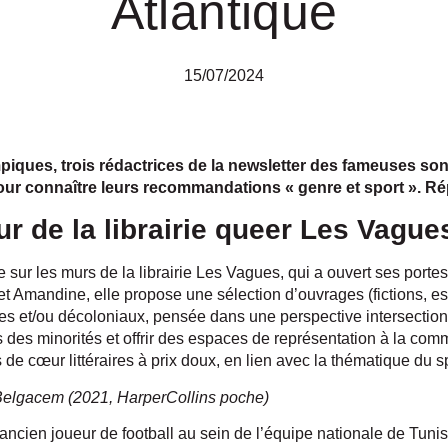
Atlantique
15/07/2024
piques, trois rédactrices de la newsletter des fameuses sont
our connaître leurs recommandations « genre et sport ». R
r de la librairie queer Les Vague
 sur les murs de la librairie Les Vagues, qui a ouvert ses portes 
 Amandine, elle propose une sélection d’ouvrages (fictions, ess
s et/ou décoloniaux, pensée dans une perspective intersectionn
s des minorités et offrir des espaces de représentation à la c
e cœur littéraires à prix doux, en lien avec la thématique du sp
elgacem (2021, HarperCollins poche)
cien joueur de football au sein de l’équipe nationale de Tunisi