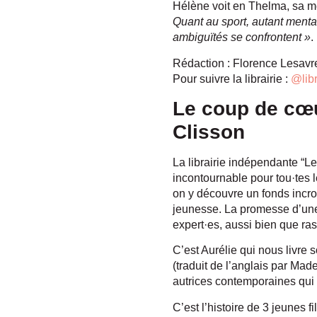
Hélène voit en Thelma, sa m
Quant au sport, autant menta
ambiguïtés se confrontent »
.
Rédaction : Florence Lesavr
Pour suivre la librairie :
@lib
Le coup de cœur
Clisson
La librairie indépendante “Le
incontournable pour tou·tes l
on y découvre un fonds incroy
jeunesse. La promesse d’une
expert·es, aussi bien que ra
C’est Aurélie qui nous livre
(traduit de l’anglais par Mad
autrices contemporaines qui
C’est l’histoire de 3 jeunes