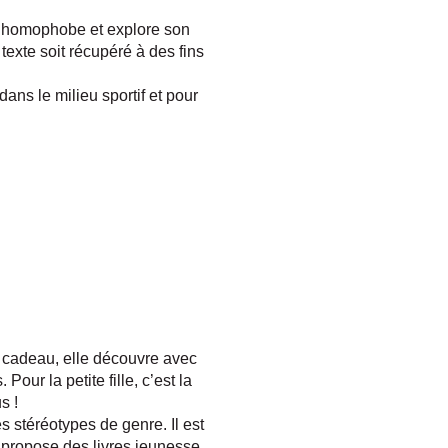
f homophobe et explore son
 texte soit récupéré à des fins
ans le milieu sportif et pour
n cadeau, elle découvre avec
our la petite fille, c’est la
us !
es stéréotypes de genre. Il est
i propose des livres jeunesse