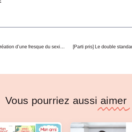
E
[Initiative] Village des JO : création d’une fresque du sexisme dédiée au sport
[Parti pris] Le double stand
Vous pourriez aussi
aimer