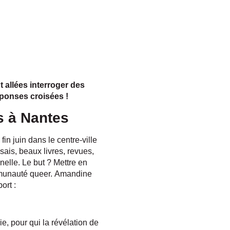
 allées interroger des
éponses croisées !
s à Nantes
fin juin dans le centre-ville
ais, beaux livres, revues,
elle. Le but ? Mettre en
ommunauté queer. Amandine
ort :
e, pour qui la révélation de