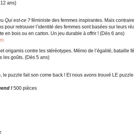
s 12 ans)
jeu
Qui est-ce ?
féministe des femmes inspirantes. Mais contrair
ons pour retrouver l’identité des femmes sont basées sur leurs réa
e en bois ou en carton. Un jeu durable à offrir ! (Dès 6 ans)
om
x et origamis contre les stéréotypes. Mémo de l’égalité, bataille f
us les goûts. (Dès 5 ans)
, le puzzle fait son come back ! Et nous avons trouvé LE puzzle
egend !
500 pièces
E