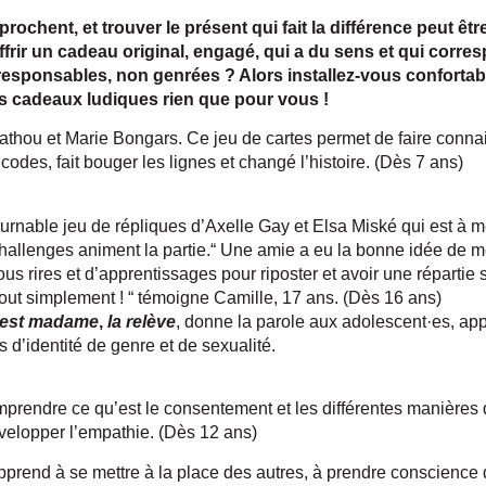
rochent, et trouver le présent qui fait la différence peut êtr
offrir un cadeau original, engagé, qui a du sens et qui corr
oresponsables, non genrées ? Alors installez-vous confortab
es cadeaux ludiques rien que pour vous !
Mathou et Marie Bongars. Ce jeu de cartes permet de faire con
codes, fait bouger les lignes et changé l’histoire. (Dès 7 ans)
ournable jeu de répliques d’Axelle Gay et Elsa Miské qui est à me
challenges animent la partie.“ Une amie a eu la bonne idée de me l
ous rires et d’apprentissages pour riposter et avoir une réparti
 tout simplement ! “ témoigne Camille, 17 ans. (Dès 16 ans)
’est madame
,
la relève
, donne la parole aux adolescent·es, ap
s d’identité de genre et de sexualité.
prendre ce qu’est le consentement et les différentes manières d
velopper l’empathie. (Dès 12 ans)
 apprend à se mettre à la place des autres, à prendre conscience 