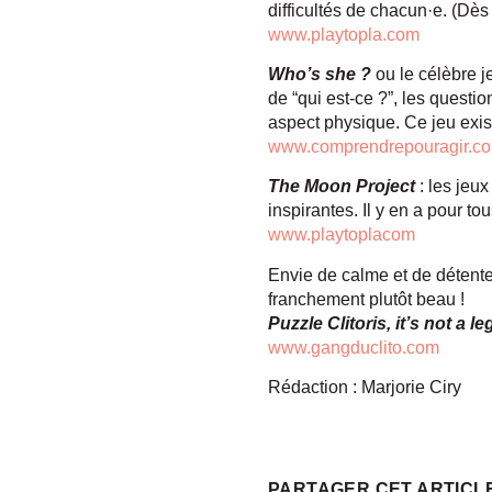
difficultés de chacun·e. (Dè
www.playtopla.com
Who’s she ?
ou le célèbre 
de “qui est-ce ?”, les questi
aspect physique. Ce jeu exist
www.comprendrepouragir.c
The Moon Project
: les jeu
inspirantes. Il y en a pour to
www.playtoplacom
Envie de calme et de détente
franchement plutôt beau !
Puzzle Clitoris, it’s not a l
www.gangduclito.com
Rédaction : Marjorie Ciry
PARTAGER CET ARTICL