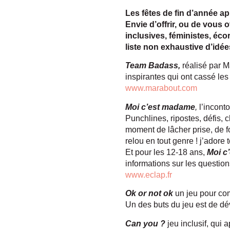
Les fêtes de fin d’année app
Envie d’offrir, ou de vous 
inclusives, féministes, éc
liste non exhaustive d’idé
Team Badass,
réalisé par 
inspirantes qui ont cassé les 
www.marabout.com
Moi c’est madame
,
l’incont
Punchlines, ripostes, défis, 
moment de lâcher prise, de f
relou en tout genre ! j’adore
Et pour les 12-18 ans,
Moi c
informations sur les question
www.eclap.fr
Ok or not ok
un jeu pour com
Un des buts du jeu est de dé
Can you ?
jeu inclusif, qui