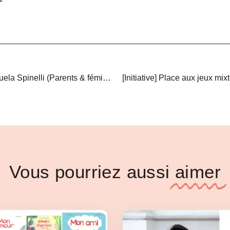
[La fameuse interview] Manuela Spinelli (Parents & féministes) & Auriane Dumesnil (Pépite sexiste) : « Confronter les enfants à un rôle genré par les jouets va avoir de réels impacts »
[Initiative] Place aux jeux mix
Vous pourriez aussi
aimer