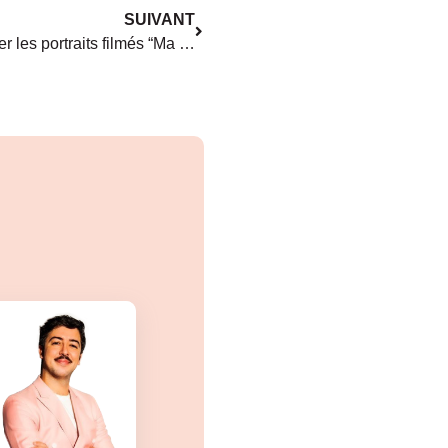
SUIVANT
La CPME 44 s’apprête à relancer les portraits filmés “Ma vie de cheffe”