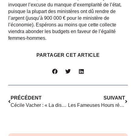
invoquer l’excuse du manque d’exemplarité de l’état,
puisque la plupart des ministères ont dû rendre de
l’argent (jusqu’à 900 000 € pour le ministère de
l’économie). Espérons au moins que cette collecte
viendra abonder les budgets en faveur de l’égalité
femmes-hommes.
PARTAGER CET ARTICLE
PRÉCÉDENT
SUIVANT
Cécile Vacher : « La discrimination FH démobilise les femmes, restreint les ressources et la richesse humaine des entreprises »
Les Fameuses Hours récompensées par un prix Com&Médias