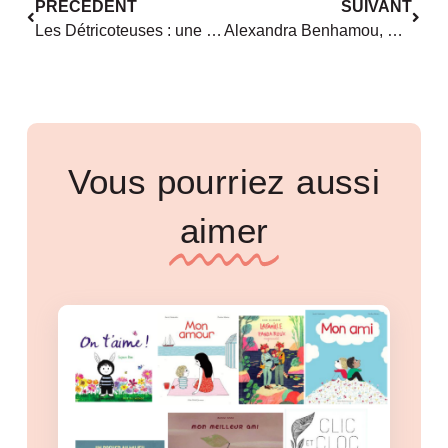
PRÉCÉDENT
SUIVANT
Les Détricoteuses : une émission féministe sur Jet FM !
Alexandra Benhamou, Sandrine Roudaut, Florence Pagneux : « Grâce aux travaux comme le nôtre, les filles se disent : ‘Enfin, on nous entend’. »
Vous pourriez aussi
aimer