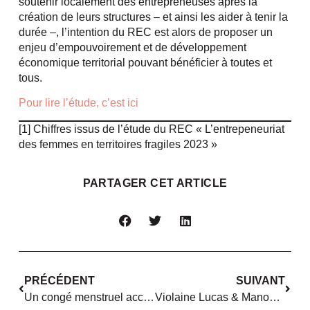
soutenir localement des entrepreneuses après la
création de leurs structures – et ainsi les aider à tenir la
durée –, l’intention du REC est alors de proposer un
enjeu d’empouvoirement et de développement
économique territorial pouvant bénéficier à toutes et
tous.
Pour lire l’étude, c’est ici
[1] Chiffres issus de l’étude du REC « L’entrepeneuriat
des femmes en territoires fragiles 2023 »
PARTAGER CET ARTICLE
PRÉCÉDENT
SUIVANT
Un congé menstruel accessible à l’université d’Angers
Violaine Lucas & Manon Kerivel : « La France brandit comme un étendard son féminisme mais n’en fait rien ! »