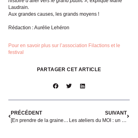
histoire d’aller vers le grand public »,
explique Marie
Laudrain.
Aux grandes causes, les grands moyens !
Rédaction : Aurélie Lehéron
Pour en savoir plus sur l’association Filactions et le
festival
PARTAGER CET ARTICLE
PRÉCÉDENT
SUIVANT
[En prendre de la graine] Les Sportives et Adjan Business School lancent ensemble le 1er cycle de formation dédié aux femmes dans le monde du sport
Les ateliers du MOI : un espace d’expression libre pour les femmes victimes de violences conjugales