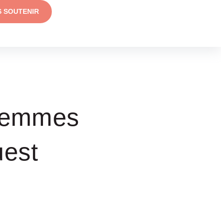
S SOUTENIR
 femmes
est