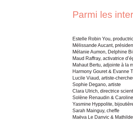
Parmi les in
Estelle Robin You, productric
Mélissande Aucant, présiden
Mélanie Aumon, Delphine Bi
Maud Raffray, activatrice d
Mahaut Bertu, adjointe à la m
Harmony Gouret & Evanne Tha
Lucile Viaud, artiste-cherch
Sophie Degano, artiste
Clara Ulrich, directrice scien
Solène Renaudin & Caroline
Yasmine Hyppolite, bijoutièr
Sarah Mainguy, cheffe
Maëva Le Danvic & Mathilde