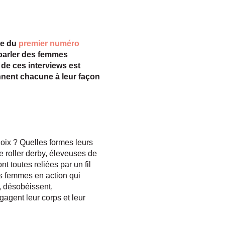
ie du
premier numéro
 parler des femmes
l de ces interviews est
nnent chacune à leur façon
hoix ? Quelles formes leurs
 roller derby, éleveuses de
t toutes reliées par un fil
es femmes en action qui
, désobéissent,
agent leur corps et leur