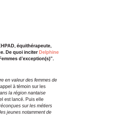
n EHPAD, équithérapeute,
e. De quoi inciter
Delphine
“Femmes d’exception(s)”.
ttre en valeur des femmes de
appel à témoin sur les
ns la région nantaise
l est lancé. Puis elle
préconçues sur les métiers
à des jeunes notamment de