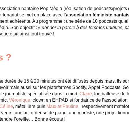
’association nantaise Pop’Média (réalisation de podcasts/projet
rtenariat se met en place avec l’
association féministe nantai
ement adhérente. Au programme : une série de 10 podcasts qu’el
ia. Son objectif :
« donner la parole à des femmes uniques, p
érie était ainsi tout trouvé !
s ?
e durée de 15 à 20 minutes ont été diffusés depuis mars. Ils sont 
oir mais aussi sur les plateformes Spotify, Appel Podcasts, 
ne journaliste spécialisée dans la mort,
Claire,
footballeuse de 
rnic,
Véronique
, clown en EHPAD et fondatrice de l’association
Céline
, métallière puis
Maïa et Pauline
, respectivement matelot
 à venir : une accordeuse de piano, une modiste, une projectionn
tendre l’oreille… Bonne écoute !