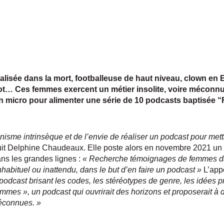
cialisée dans la mort, footballeuse de haut niveau, clown e
ot… Ces femmes exercent un métier insolite, voire méconnu
un micro pour alimenter une série de 10 podcasts baptisée 
inisme intrinsèque et de l’envie de réaliser un podcast pour me
duit Delphine Chaudeaux. Elle poste alors en novembre 2021 un 
ans les grandes lignes :
« Recherche témoignages de femmes da
inhabituel ou inattendu, dans le but d’en faire un podcast »
L’appe
 podcast brisant les codes, les stéréotypes de genre, les idées 
mmes », un podcast qui ouvrirait des horizons et proposerait 
éconnues. »