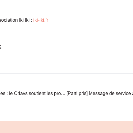
ociation Iki Iki :
iki-iki.fr
E
[Initiative] Violences sexuelles : le Criavs soutient les professionnel·les