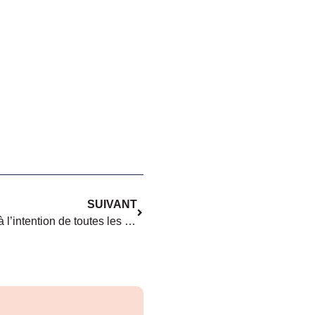
SUIVANT
[Parti pris] Message de service à l’intention de toutes les personnes qui se sentent attaquées par le féminisme