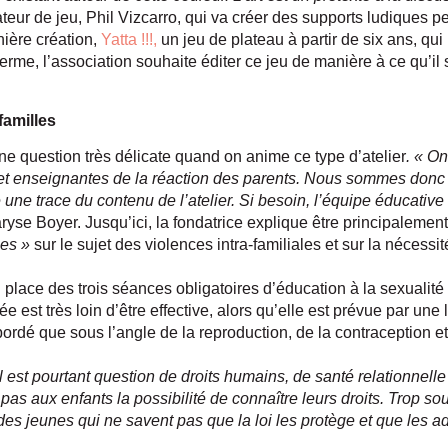
teur de jeu, Phil Vizcarro, qui va créer des supports ludiques p
nière création,
Yatta !!!,
un jeu de plateau à partir de six ans, qui
terme, l’association souhaite éditer ce jeu de manière à ce qu’il 
amilles
une question très délicate quand on anime ce type d’atelier
. « On
t enseignantes de la réaction des parents. Nous sommes donc tr
e une trace du contenu de l’atelier. Si besoin, l’équipe éducati
ryse Boyer. Jusqu’ici, la fondatrice explique être principalemen
ées »
sur le sujet des violences intra-familiales et sur la nécessit
n place des trois séances obligatoires d’éducation à la sexualité
ée est très loin d’être effective, alors qu’elle est prévue par une 
abordé que sous l’angle de la reproduction, de la contraception 
il est pourtant question de droits humains, de santé relationnelle 
as aux enfants la possibilité de connaître leurs droits. Trop so
 des jeunes qui ne savent pas que la loi les protège et que les a