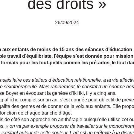
des droits »
26/09/2024
e aux enfants de moins de 15 ans des séances d’éducation re
able travail d’équilibriste, l’équipe s’est donnée pour missi
 formats pour les tout-petits comme les pré-ados, le tout d
pensais faire ces ateliers d’éducation relationnelle, à la vie affec
 de sexothérapeute. Mais rapidement, le constat d’un énorme be
se Boyer
en évoquant la genèse d’Iki iki, il y a cinq ans.
ng affiche complet sur un an, s’est donnée pour objectif de préve
galité des genres et de donner de la voix aux enfants. Elle pro
 fonction de chaque tranche d’âge.
s de côté son approche en art-thérapie puisqu’elle utilise cet o
es,
« on va par exemple proposer de travailler sur le monochrome,
existant autour de cette couleur. L’art est un prétexte à la discu