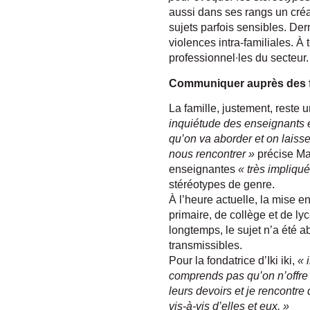
aussi dans ses rangs un créa
sujets parfois sensibles. Der
violences intra-familiales. À 
professionnel∙les du secteur.
Communiquer auprès des f
La famille, justement, reste 
inquiétude des enseignants e
qu’on va aborder et on laiss
nous rencontrer »
précise Ma
enseignantes
« très impliqu
stéréotypes de genre.
À l’heure actuelle, la mise e
primaire, de collège et de lyc
longtemps, le sujet n’a été 
transmissibles.
Pour la fondatrice d’Iki iki,
« 
comprends pas qu’on n’offre p
leurs devoirs et je rencontre
vis-à-vis d’elles et eux. »