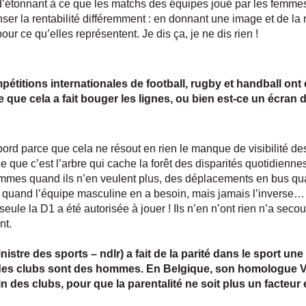
d’étonnant à ce que les matchs des équipes joué par les femmes
penser la rentabilité différemment : en donnant une image et de
our ce qu’elles représentent. Je dis ça, je ne dis rien !
titions internationales de football, rugby et handball ont é
e que cela a fait bouger les lignes, ou bien est-ce un écran
rd parce que cela ne résout en rien le manque de visibilité d
e que c’est l’arbre qui cache la forêt des disparités quotidiennes
ommes quand ils n’en veulent plus, des déplacements en bus 
de quand l’équipe masculine en a besoin, mais jamais l’inverse…
seule la D1 a été autorisée à jouer ! Ils n’en n’ont rien n’a seco
nt.
stre des sports – ndlr) a fait de la parité dans le sport une
s des clubs sont des hommes. En Belgique, son homologue V
in des clubs, pour que la parentalité ne soit plus un facte