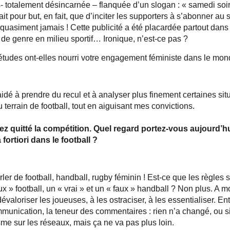
 totalement désincarnée – flanquée d’un slogan : « samedi soir, 
 pour but, en fait, que d’inciter les supporters à s’abonner au 
uasiment jamais ! Cette publicité a été placardée partout dans m
 de genre en milieu sportif… Ironique, n’est-ce pas ?
études ont-elles nourri votre engagement féministe dans le mon
dé à prendre du recul et à analyser plus finement certaines situ
 terrain de football, tout en aiguisant mes convictions.
ez quitté la compétition. Quel regard portez-vous aujourd’h
fortiori dans le football ?
r de football, handball, rugby féminin ! Est-ce que les règles s
faux » football, un « vrai » et un « faux » handball ? Non plus. A 
valoriser les joueuses, à les ostraciser, à les essentialiser. Entr
ommunication, la teneur des commentaires : rien n’a changé, ou 
isme sur les réseaux, mais ça ne va pas plus loin.