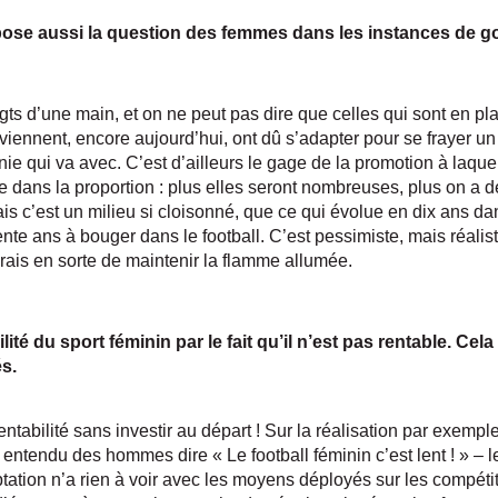
 pose aussi la question des femmes dans les instances de 
gts d’une main, et on ne peut pas dire que celles qui sont en pl
iennent, encore aujourd’hui, ont dû s’adapter pour se frayer un 
ie qui va avec. C’est d’ailleurs le gage de la promotion à laqu
de dans la proportion : plus elles seront nombreuses, plus on a 
s c’est un milieu si cloisonné, que ce qui évolue en dix ans dan
te ans à bouger dans le football. C’est pessimiste, mais réaliste
erais en sorte de maintenir la flamme allumée.
bilité du sport féminin par le fait qu’il n’est pas rentable. Ce
s.
ntabilité sans investir au départ ! Sur la réalisation par exemp
 entendu des hommes dire « Le football féminin c’est lent ! » – le 
aptation n’a rien à voir avec les moyens déployés sur les compét