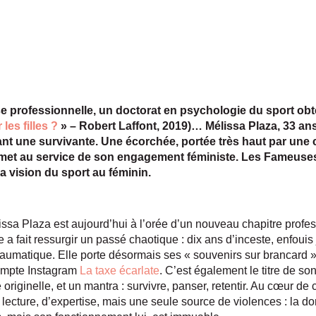
se professionnelle, un doctorat en psychologie du sport ob
les filles ?
» – Robert Laffont, 2019)… Mélissa Plaza, 33 ans
ant une survivante. Une écorchée, portée très haut par une 
le met au service de son engagement féministe. Les Fameuses
 vision du sport au féminin.
issa Plaza est aujourd’hui à l’orée d’un nouveau chapitre profe
e a fait ressurgir un passé chaotique : dix ans d’inceste, enfoui
umatique. Elle porte désormais ses « souvenirs sur brancard »,
ompte Instagram
La taxe écarlate
. C’est également le titre de son
originelle, et un mantra : survivre, panser, retentir. Au cœur de c
lecture, d’expertise, mais une seule source de violences : la 