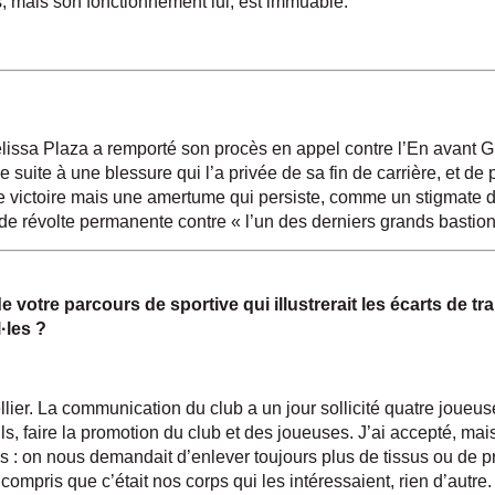
, mais son fonctionnement lui, est immuable.
élissa Plaza a remporté son procès en appel contre l’En avant 
suite à une blessure qui l’a privée de sa fin de carrière, et de 
e victoire mais une amertume qui persiste, comme un stigmate 
 de révolte permanente contre « l’un des derniers grands bastio
otre parcours de sportive qui illustrerait les écarts de tra
·les ?
lier. La communication du club a un jour sollicité quatre joueuse
s, faire la
promotion du club et des joueuses. J’ai accepté, mais
 : on nous demandait d’enlever toujours plus de tissus ou de p
ai compris que c’était nos corps qui les intéressaient, rien d’autr