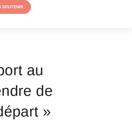
S SOUTENIR
port au
endre de
 départ »