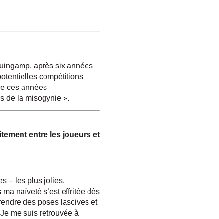
Guingamp, après six années
potentielles compétitions
de ces années
ns de la misogynie ».
itement entre les joueurs et
s – les plus jolies,
 ma naïveté s’est effritée dès
rendre des poses lascives et
e. Je me suis retrouvée à