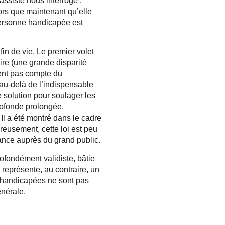
assisté nous interroge :
lors que maintenant qu’elle
 personne handicapée est
fin de vie. Le premier volet
oire (une grande disparité
ient pas compte du
 au-delà de l’indispensable
e solution pour soulager les
rofonde prolongée,
Il a été montré dans le cadre
reusement, cette loi est peu
nce auprès du grand public.
rofondément validiste, bâtie
e représente, au contraire, un
s handicapées ne sont pas
énérale.