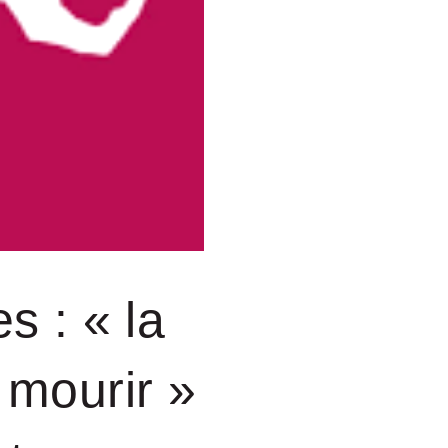
s : « la
à mourir »