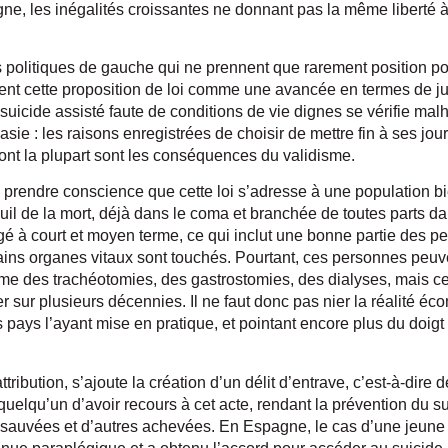
gne, les inégalités croissantes ne donnant pas la même liberté 
es politiques de gauche qui ne prennent que rarement position 
ent cette proposition de loi comme une avancée en termes de jus
 suicide assisté faute de conditions de vie dignes se vérifie m
nasie : les raisons enregistrées de choisir de mettre fin à ses jo
dont la plupart sont les conséquences du validisme.
e prendre conscience que cette loi s’adresse à une population bi
 de la mort, déjà dans le coma et branchée de toutes parts dans
agé à court et moyen terme, ce qui inclut une bonne partie des
ins organes vitaux sont touchés. Pourtant, ces personnes peuv
e des trachéotomies, des gastrostomies, des dialyses, mais c
ler sur plusieurs décennies. Il ne faut donc pas nier la réalité é
es pays l’ayant mise en pratique, et pointant encore plus du doi
ttribution, s’ajoute la création d’un délit d’entrave, c’est-à-dir
quelqu’un d’avoir recours à cet acte, rendant la prévention du s
e sauvées et d’autres achevées. En Espagne, le cas d’une jeun