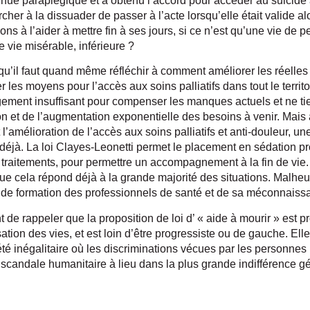
enue paraplégique et a obtenu l’accord pour accéder au suicide 
er à la dissuader de passer à l’acte lorsqu’elle était valide a
ns à l’aider à mettre fin à ses jours, si ce n’est qu’une vie de
vie misérable, inférieure ?
, qu’il faut quand même réfléchir à comment améliorer les réelles 
r les moyens pour l’accès aux soins palliatifs dans tout le territ
gement insuffisant pour compenser les manques actuels et ne t
ion et de l’augmentation exponentielle des besoins à venir. Mais
amélioration de l’accès aux soins palliatifs et anti-douleur, un
 déjà. La loi Clayes-Leonetti permet le placement en sédation p
raitements, pour permettre un accompagnement à la fin de vie. 
ue cela répond déjà à la grande majorité des situations. Malheu
de formation des professionnels de santé et de sa méconnaissa
t de rappeler que la proposition de loi d’ « aide à mourir » est p
ation des vies, et est loin d’être progressiste ou de gauche. Ell
é inégalitaire où les discriminations vécues par les personne
 scandale humanitaire à lieu dans la plus grande indifférence g