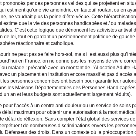
nt prononcés par des personnes valides qui se projettent en situ
ui estiment qu’une vie amoindrie, en fauteuil roulant ou en aya
nne, ne vaudrait plus la peine d’être vécue. Cette hiérarchisation
i estime que la vie des personnes handicapées et / ou malades
lides. C’est cette logique que dénoncent les activistes antivali
n de loi, tout en gardant un positionnement politique de gauche
 sphère réactionnaire et catholique.
rir ne peut pas se faire hors-sol, mais il est aussi plus qu’inté
ujourd’hui en France, on ne donne pas les moyens de vivre corre
/ ou malade : précarité avec un montant de l’Allocation Adulte
 avec un placement en institution encore massif et pas d’accès 
 les personnes concernées ont besoin pour garantir leur auton
dans les Maisons Départementales des Personnes Handicapées p
 d’un an et leurs budgets sont actuellement largement réduits).
 pour l’accès à un centre anti-douleur ou un service de soins pal
 le délai maximum pour obtenir une autorisation à la mort médica
 délai de réflexion. Sans compter l’état global des services de 
perpétuent de nombreuses discriminations envers les personn
 du Défenseur des droits. Dans un contexte où la préoccupation