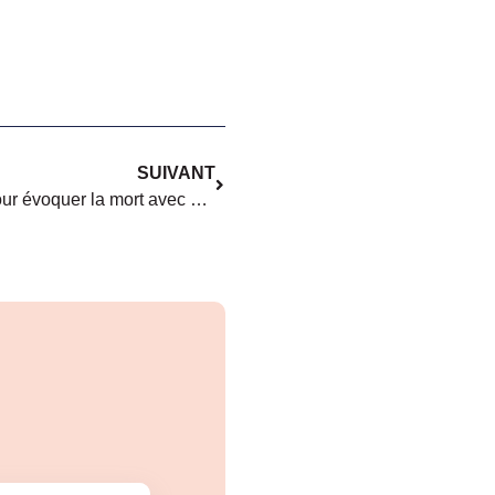
SUIVANT
[Initiative] « J’ai créé un livret pour évoquer la mort avec mes proches »