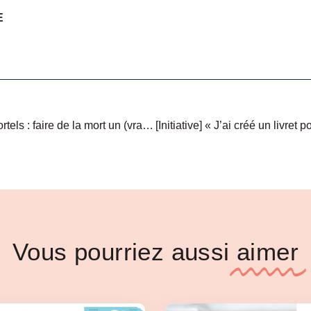
E
[Empouvoirement] Cafés mortels : faire de la mort un (vrai) sujet
Vous pourriez aussi
aimer