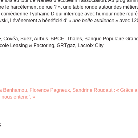
ère fois au tour de Nantes d’accueillir l’association. Au program
e le harcèlement de rue ? », une table ronde autour des métier
la comédienne Typhaine D qui interroge avec humour notre repr
ki, l’événement a bénéficié d’
« une belle audience »
avec 120
, Covéa, Suez, Airbus, BPCE, Thales, Banque Populaire Grand 
icole Leasing & Factoring, GRTgaz, Lacroix City
ra Benhamou, Florence Pagneux, Sandrine Roudaut : « Grâce a
on nous entend’. »
E