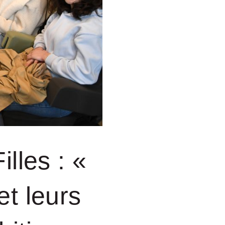
lles : «
t leurs