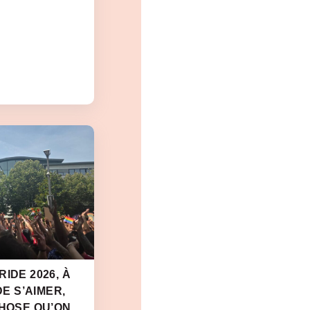
IDE 2026, À
DE S’AIMER,
CHOSE QU’ON