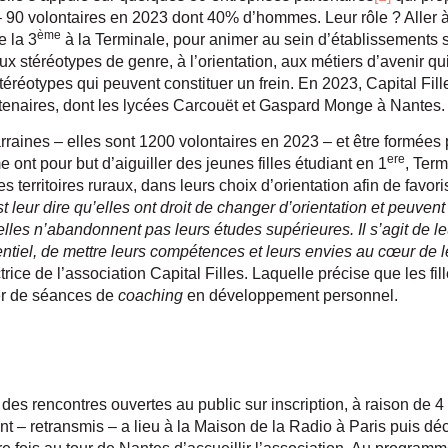
 90 volontaires en 2023 dont 40% d’hommes. Leur rôle ? Aller à
ème
e la 3
à la Terminale, pour animer au sein d’établissements s
aux stéréotypes de genre, à l’orientation, aux métiers d’avenir qui 
 stéréotypes qui peuvent constituer un frein. En 2023, Capital Fi
rtenaires, dont les lycées Carcouët et Gaspard Monge à Nantes.
arraines – elles sont 1200 volontaires en 2023 – et être formées
ere
t pour but d’aiguiller des jeunes filles étudiant en 1
, Ter
s territoires ruraux, dans leurs choix d’orientation afin de favor
st leur dire qu’elles ont droit de changer d’orientation et peuv
lles n’abandonnent pas leurs études supérieures. Il s’agit de le
otentiel, de mettre leurs compétences et leurs envies au cœur de 
rice de l’association Capital Filles. Laquelle précise que les fil
er de séances de
coaching
en développement personnel.
 des rencontres ouvertes au public sur inscription, à raison de 4
nt – retransmis – a lieu à la Maison de la Radio à Paris puis d