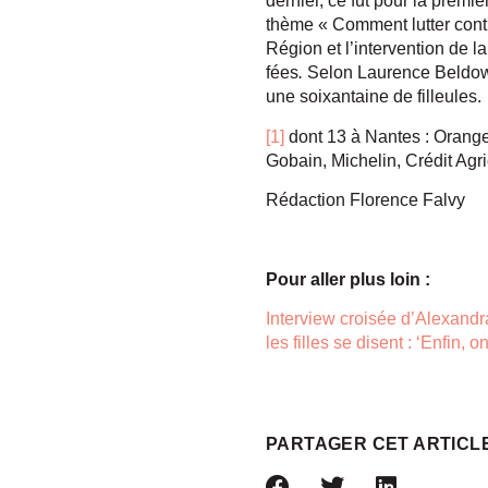
dernier, ce fut pour la premi
thème « Comment lutter contr
Région et l’intervention de 
fées
.
Selon Laurence Beldows
une soixantaine de filleules.
[1]
dont 13 à Nantes : Orange
Gobain, Michelin, Crédit Agr
Rédaction Florence Falvy
Pour aller plus loin :
Interview croisée d’Alexand
les filles se disent : ‘Enfin, 
PARTAGER CET ARTICL