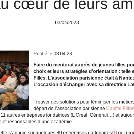
au cœur de leurs amb
03/04/2023
Publié le 03.04.23
Faire du mentorat auprès de jeunes filles po
choix et leurs stratégies d’orientation : telle
Filles. L’association parisienne était à Nante
L’occasion d’échanger avec sa directrice L
Trouver des solutions pour féminiser les métiers 
départ de l’association parisienne
Capital Fille
ar 11 autres entreprises fondatrices (L’Oréal, Générali…) et auj
projet responsables d’une académie.
elle s’appuie sur quelques 80 entreprises partenaires
[1]
qui prop