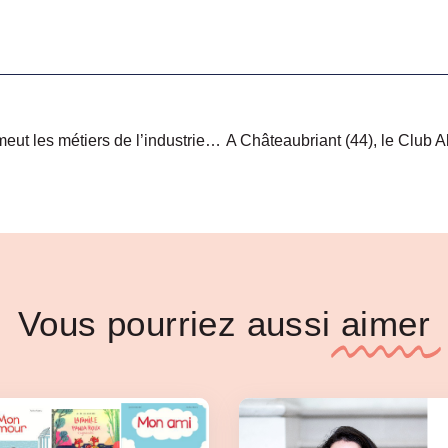
Industri’elles, le jeu qui promeut les métiers de l’industrie aux lycéennes de Loire-Atlantique
A Châteaubriant (44), le Club Al
Vous pourriez aussi
aimer