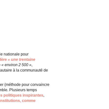
le nationale pour
édère
« une trentaine
e
« environ 2 500 »
,
nautaire à la communauté de
rmer (méthode pour convaincre
emble. Plusieurs temps
 politiques inspirantes
,
 institutions, comme