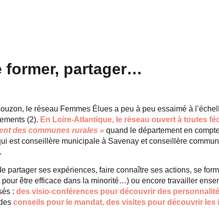
e former, partager…
a Mouzon, le réseau Femmes Élues a peu à peu essaimé à l’échel
tements (2).
En Loire-Atlantique, le réseau ouvert à toutes f
ment des communes rurales »
quand le département en compt
 qui est conseillère municipale à Savenay et conseillère commu
.
de partager ses expériences, faire connaître ses actions, se fo
s pour être efficace dans la minorité…) ou encore travailler ens
és :
des visio-conférences pour découvrir des personnalités
 des
conseils pour le mandat, des visites pour découvrir les
c.